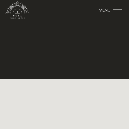
MENU
SLOW YOGA FLOW
Σε αυτό το μάθημα η πρόθεσή
μας είναι να καλλιεργήσουμε μία
ήρεμη και απαλή ροή
— όχι μόνο ως μια αδιάκοπη αλληλουχία στάσεων και
κίνησης σε συνδυασμό με την αναπνοή, αλλά και ως μια