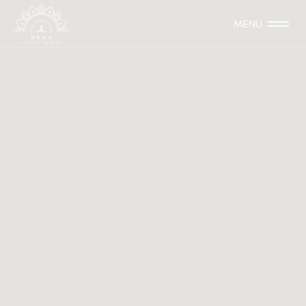
MENU
Μάρτιος-Ιούνιος 2025
TRAINING
Yin Yoga Teacher Training
(200hrs) με την Μαρία
Λεβαντίνου
Η Ολοκληρωμένη Εκπαίδευση που θα