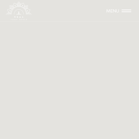
MENU
10-11, 17-18 & 24-25 Φεβρουαρίου 2024
TRAINING
Yin Yoga Teacher Training με την
Μαρία Λεβαντίνου
Εκπαίδευση Δασκάλων Yin Yoga